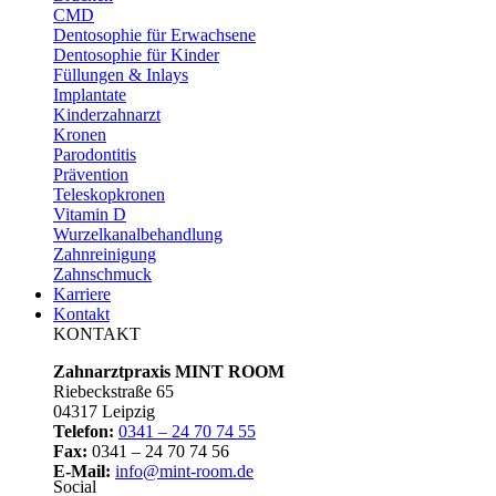
CMD
Dentosophie für Erwachsene
Dentosophie für Kinder
Füllungen & Inlays
Implantate
Kinderzahnarzt
Kronen
Parodontitis
Prävention
Teleskopkronen
Vitamin D
Wurzelkanalbehandlung
Zahnreinigung
Zahnschmuck
Karriere
Kontakt
KONTAKT
Zahnarztpraxis MINT ROOM
Riebeckstraße 65
04317 Leipzig
Telefon:
0341 – 24 70 74 55
Fax:
0341 – 24 70 74 56
E-Mail:
info@mint-room.de
Social